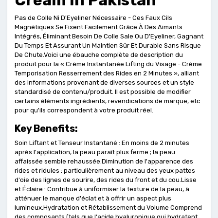
Cream In Pakistan
Pas de Colle Ni D'Eyeliner Nécessaire - Ces Faux Cils
Magnétiques Se Fixent Facilement Grâce À Des Aimants
Intégrés, Éliminant Besoin De Colle Sale Ou D'Eyeliner, Gagnant
Du Temps Et Assurant Un Maintien Sûr Et Durable Sans Risque
De Chute.Voici une ébauche complète de description du
produit pour la « Crème Instantanée Lifting du Visage - Crème
Temporisation Resserrement des Rides en 2 Minutes », alliant
des informations provenant de diverses sources et un style
standardisé de contenu/produit. Il est possible de modifier
certains éléments ingrédients, revendications de marque, etc
pour qu'ils correspondent à votre produit réel.
Key Benefits:
Soin Liftant et Tenseur Instantané : En moins de 2 minutes
après l'application, la peau paraît plus ferme ; la peau
affaissée semble rehaussée.Diminution de l'apparence des
rides et ridules : particulièrement au niveau des yeux pattes
d'oie des lignes de sourire, des rides du front et du cou.Lisse
et Éclaire : Contribue à uniformiser la texture de la peau, à
atténuer le manque d'éclat et à offrir un aspect plus
lumineux.Hydratation et Rétablissement du Volume Comprend
des composants (tels que l'acide hyaluronique qui hydratent