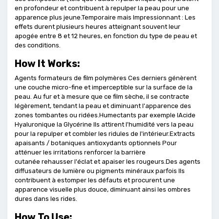
en profondeur et contribuent à repulper la peau pour une
apparence plus jeune.Temporaire mais Impressionnant : Les
effets durent plusieurs heures atteignant souvent leur
apogée entre 8 et 12 heures, en fonction du type de peau et
des conditions.
How It Works:
Agents formateurs de film polymères Ces derniers génèrent
une couche micro-fine et imperceptible sur la surface de la
peau. Au fur et à mesure que ce film sèche, il se contracte
légèrement, tendant la peau et diminuant l'apparence des
zones tombantes ou ridées.Humectants par exemple lAcide
Hyaluronique la Glycérine Ils attirent l'humidité vers la peau
pour la repulper et combler les ridules de l'intérieur.Extracts
apaisants / botaniques antioxydants optionnels Pour
atténuer les irritations renforcer la barrière
cutanée rehausser l'éclat et apaiser les rougeurs.Des agents
diffusa­teurs de lumière ou pigments minéraux parfois Ils
contribuent à estomper les défauts et procurent une
apparence visuelle plus douce, diminuant ainsi les ombres
dures dans les rides.
How To Use: